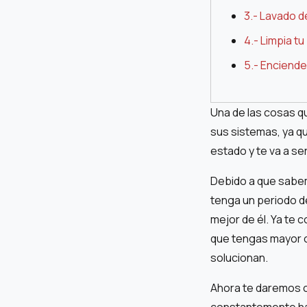
3.- Lavado d
4.- Limpia t
5.- Enciende 
Una de las cosas q
sus sistemas, ya q
estado y te va a se
Debido a que sabem
tenga un periodo d
mejor de él. Ya te
que tengas mayor c
solucionan.
Ahora te daremos c
constantemente h