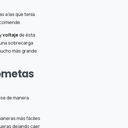
s a las que tenía
ecomiende.
y
voltaje
de ésta
r una sobrecarga
 mucho más grande
rometas
erse de manera
maneras más fáciles
gueras dejando caer