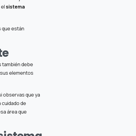
 el
sistema
s que están
te
os también debe
e sus elementos
 si observas que ya
n cuidado de
sa área que