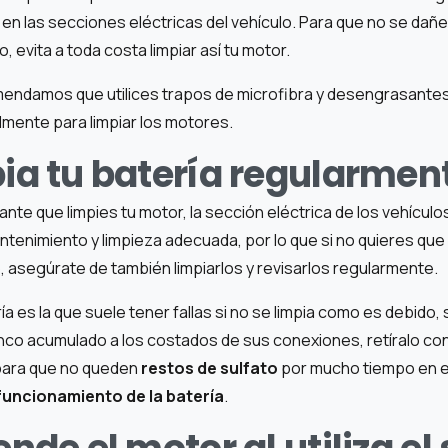
n las secciones eléctricas del vehículo. Para que no se dañe
o, evita a toda costa limpiar así tu motor.
endamos que utilices trapos de microfibra y desengrasante
mente para limpiar los motores.
pia tu batería regularmen
nte que limpies tu motor, la sección eléctrica de los vehícul
ntenimiento y limpieza adecuada, por lo que si no quieres qu
o, asegúrate de también limpiarlos y revisarlos regularmente.
ría es la que suele tener fallas si no se limpia como es debido,
anco acumulado a los costados de sus conexiones, retíralo co
para que no queden
restos de sulfato
por mucho tiempo en e
funcionamiento de la batería
.