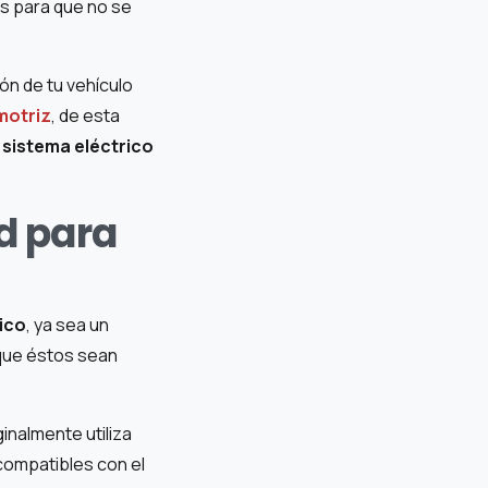
os para que no se
ón de tu vehículo
motriz
, de esta
l
sistema eléctrico
ad para
ico
, ya sea un
 que éstos sean
inalmente utiliza
compatibles con el