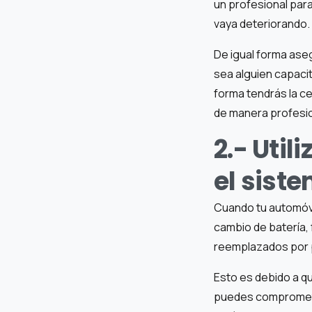
un profesional par
vaya deteriorando.
De igual forma aseg
sea alguien capaci
forma tendrás la c
de manera profesio
2.- Util
el sist
Cuando tu automóvi
cambio de batería, 
reemplazados por 
Esto es debido a q
puedes compromete