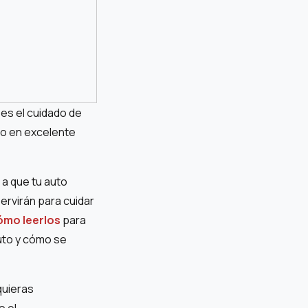
es el cuidado de
lo en excelente
a que tu auto
ervirán para cuidar
ómo leerlos
para
uto y cómo se
quieras
 el