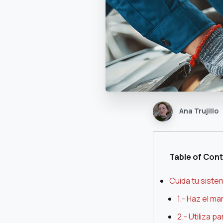
Ana Trujillo
Table of Con
Cuida tu siste
1.- Haz el m
2.- Utiliza 