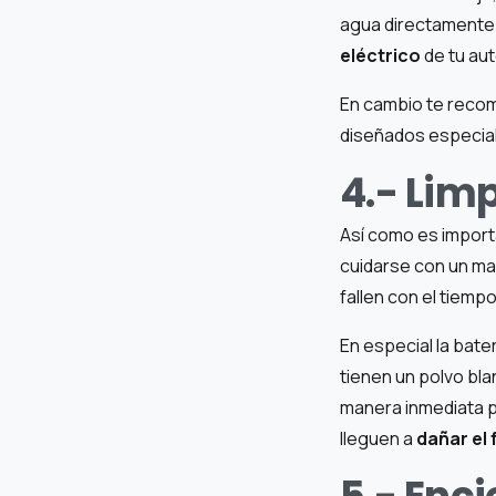
agua directamente e
eléctrico
de tu aut
En cambio te recom
diseñados especial
4.- Lim
Así como es importa
cuidarse con un ma
fallen con el tiemp
En especial la bate
tienen un polvo bl
manera inmediata 
lleguen a
dañar el 