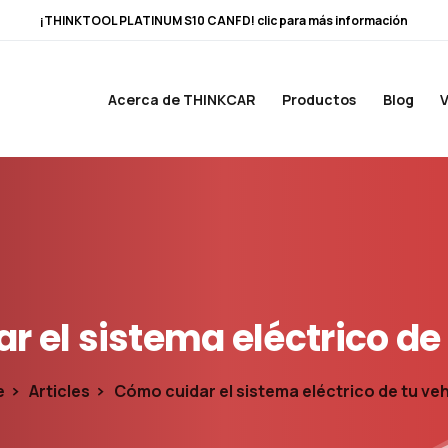
¡THINKTOOL PLATINUM S10 CANFD! clic para más información
Acerca de THINKCAR
Productos
Blog
V
ar
el
sistema
eléctrico
de
e
Articles
Cómo cuidar el sistema eléctrico de tu ve