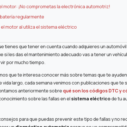
el motor: ¡No comprometas la electrónica automotriz!
u batería regularmente
el motor al utiliza el sistema eléctrico
ue tienes que tener en cuenta cuando adquieres un automóvil 
ue si les das el mantenimiento adecuado vas a tener un vehícu
rvir por mucho tiempo.
os que te interesa conocer más sobre temas que te ayuden 
e vida largo, cada semana venimos con publicaciones que te s
 contamos anteriormente sobre
qué son los códigos DTC y c
onocimiento sobre las fallas en el
sistema eléctrico
de tu a
onsejos para que puedas prevenir este tipo de fallas y no re
acer un
diagnóstico automotriz
porque se ve comprometido