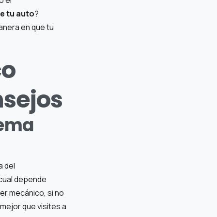
e tu auto
?
anera en que tu
co
nsejos
tema
 del
cual depende
er mecánico, si no
 mejor que visites a