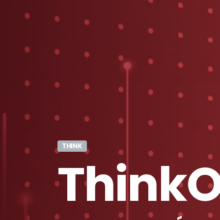
THINK
Think