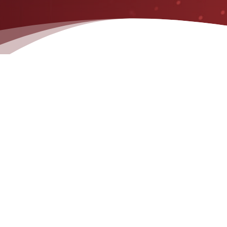
PR
➤Funciones OBD2 mejoradas
➤Atajos de Ayuda e I/M con un clic
➤Indicador LED de 3 colores
➤Datos en vivo en formato de texto y gráfico
➤Leer información del vehículo (VIN, CID y CV