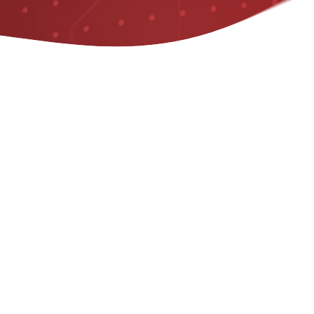
INCIPALES
CARACTERÍSTI
.
N)