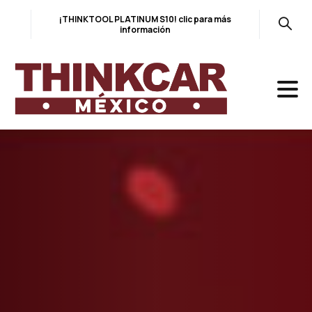
Skip
¡THINKTOOL PLATINUM S10! clic para más
to
información
content