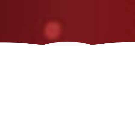
Tecnología
Líder
en
Diagnóstico
En Thinkcar México nuestro objetivo es