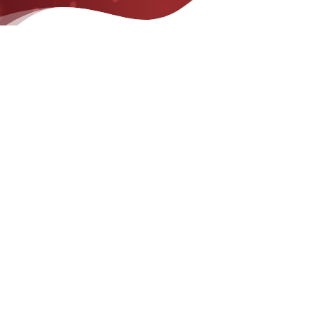
PRINCIPALES
CARACTERÍSTICAS
Es posible configurar múltiples salidas de pulso, ajustar
velocidad, ancho de pulso, tiempo de funcionamiento y
otros parámetros. También es posible conectar dos
inyectores simultáneamente. Apto para inyectores de
combustible estándar de 12 Volts y de Alta Presión 75
Volts.
Amplia frecuencia de operación 600-6000rpm, rango de
configuración en tiempo 0-99 minutos.