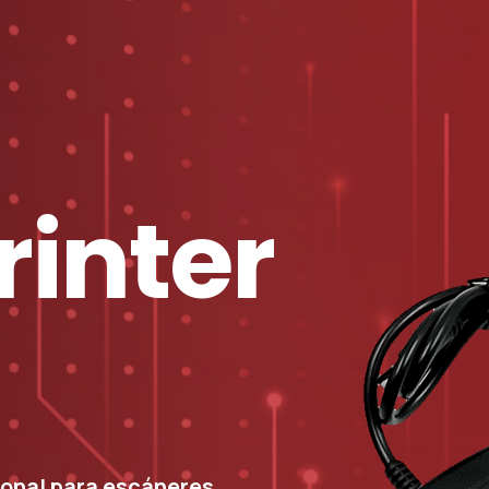
rinter
onal para escáneres