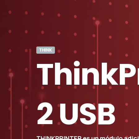
THINK
ThinkP
2
USB
THINKPRINTER es un módulo adici