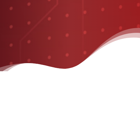
PRINCIPALES
CARACTERÍSTICAS
– Carro de herramientas multifuncional con diseño de 5
capas.
– Diseño de inclinación de capa superior para una fácil
operación.